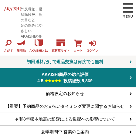
外反母趾、足
底筋膜炎、魚
の目など
足の悩みにや
さしい
AKAISHIの靴
カート
ログイン
さがす
新商品
AKAISHIとは
直営店サイト
初回送料だけで返品交換は何度でも無料
AKAISHI商品の総合評価
4.5
投稿総数 5,869
価格改定のお知らせ
【重要】予約商品のお支払いタイミング変更に関するお知らせ
令和8年熊本地震の影響による集配への影響について
夏季期間中 営業のご案内