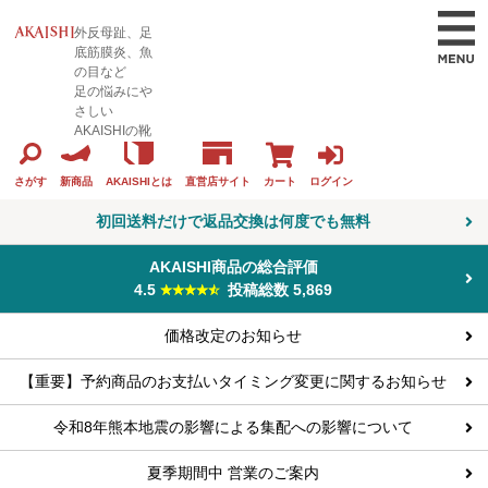
外反母趾、足
底筋膜炎、魚
の目など
足の悩みにや
さしい
AKAISHIの靴
カート
ログイン
さがす
新商品
AKAISHIとは
直営店サイト
初回送料だけで返品交換は何度でも無料
AKAISHI商品の総合評価
4.5
投稿総数 5,869
価格改定のお知らせ
【重要】予約商品のお支払いタイミング変更に関するお知らせ
令和8年熊本地震の影響による集配への影響について
夏季期間中 営業のご案内