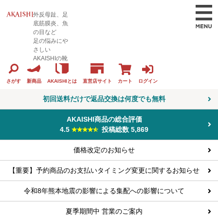
外反母趾、足
底筋膜炎、魚
の目など
足の悩みにや
さしい
AKAISHIの靴
カート
ログイン
さがす
新商品
AKAISHIとは
直営店サイト
初回送料だけで返品交換は何度でも無料
AKAISHI商品の総合評価
4.5
投稿総数 5,869
価格改定のお知らせ
【重要】予約商品のお支払いタイミング変更に関するお知らせ
令和8年熊本地震の影響による集配への影響について
夏季期間中 営業のご案内