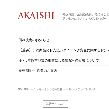
外反母趾、足底筋膜炎、魚の目な
足の悩みにやさしいAKAISHIの靴
価格改定のお知らせ
【重要】予約商品のお支払いタイミング変更に関するお知
令和8年熊本地震の影響による集配への影響について
夏季期間中 営業のご案内
AKAISHIホーム
モートン(偽)神経腫
143レースアップレザー2
欠品サイズあり