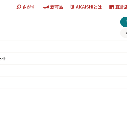
さがす
新商品
AKAISHIとは
直営
ど
らせ