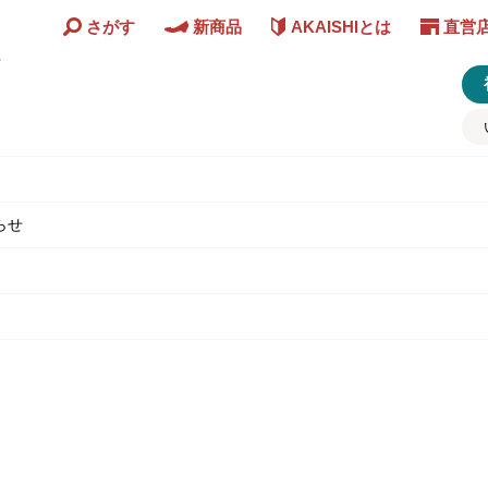
さがす
新商品
AKAISHIとは
直営
ど
らせ