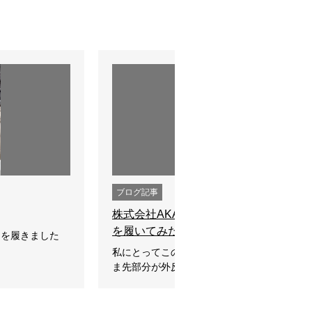
ブログ記事
株式会社AKAISHIさんの163母趾楽ウ
を履いてみたよ
」を履きました
私にとってこのスニーカーの一番嬉しいポイ
ま先部分が外反母趾さんに嬉しいつくりに…