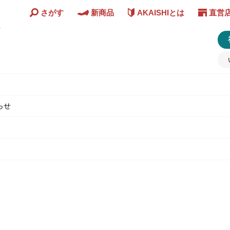
さがす
新商品
AKAISHIとは
直営
ど
らせ