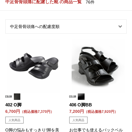
中足骨骨頭痛に配慮した靴 の商品一覧
76件
402 O脚
406 O脚BB
6,700円
7,200円
（税込価格7,370円）
（税込価格7,920円）
人気商品
人気商品
O脚の悩みもすっきり!脚を美
お仕事でも使えるバックベル