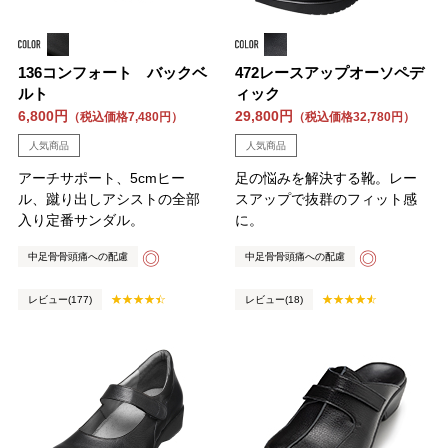
136コンフォート バックベ
472レースアップオーソペデ
ルト
ィック
6,800円
29,800円
（税込価格7,480円）
（税込価格32,780円）
人気商品
人気商品
アーチサポート、5cmヒー
足の悩みを解決する靴。レー
ル、蹴り出しアシストの全部
スアップで抜群のフィット感
入り定番サンダル。
に。
◎
◎
中足骨骨頭痛への配慮
中足骨骨頭痛への配慮
レビュー(177)
レビュー(18)