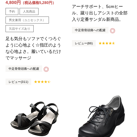
4,800円
（税込価格5,280円）
アーチサポート、5cmヒー
予約
人気商品
ル、蹴り出しアシストの全部
入り定番サンダル新商品。
男女兼用（ユニセックス）
欠品サイズあり
◎
中足骨骨頭痛への配慮
足も気分もソファでくつろぐ
レビュー(86)
ように心地よく☆指圧のよう
な心地よさ。履いているだけ
でマッサージ
◎
中足骨骨頭痛への配慮
レビュー(311)