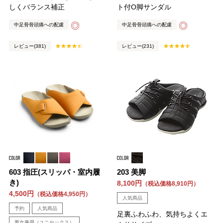
しくバランス補正
ト付O脚サンダル
◎
◎
中足骨骨頭痛への配慮
中足骨骨頭痛への配慮
レビュー(381)
レビュー(231)
603 指圧(スリッパ・室内履
203 美脚
き)
8,100円
（税込価格8,910円）
4,500円
（税込価格4,950円）
人気商品
予約
人気商品
足裏ふわふわ、気持ちよくエ
男女兼用（ユニセックス）