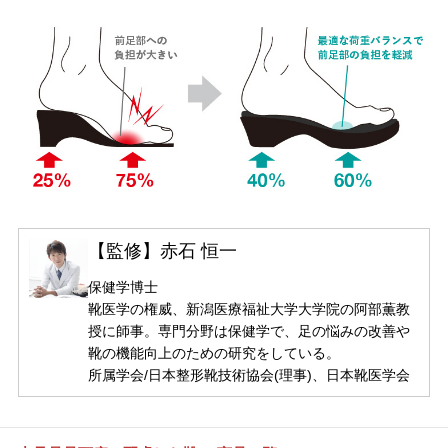
【監修】赤石 恒一
保健学博士
靴医学の権威、新潟医療福祉大学大学院の阿部薫教
授に師事。専門分野は保健学で、足の悩みの改善や
靴の機能向上のための研究をしている。
所属学会/日本整形靴技術協会(理事)、日本靴医学会