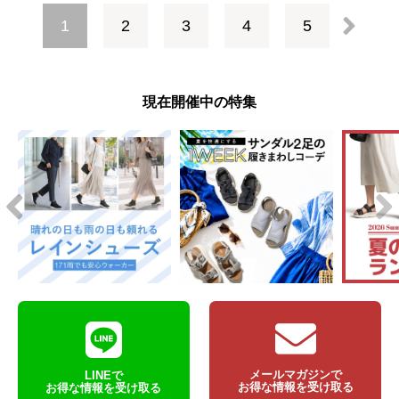
1
2
3
4
5
次
現在開催中の特集
メールマガジンで
LINEで
お得な情報を受け取る
お得な情報を受け取る