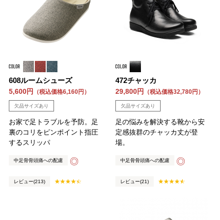
608ルームシューズ
472チャッカ
5,600円
29,800円
（税込価格6,160円）
（税込価格32,780円）
欠品サイズあり
欠品サイズあり
お家で足トラブルを予防。足
足の悩みを解決する靴から安
裏のコリをピンポイント指圧
定感抜群のチャッカ丈が登
するスリッパ
場。
◎
◎
中足骨骨頭痛への配慮
中足骨骨頭痛への配慮
レビュー(213)
レビュー(21)