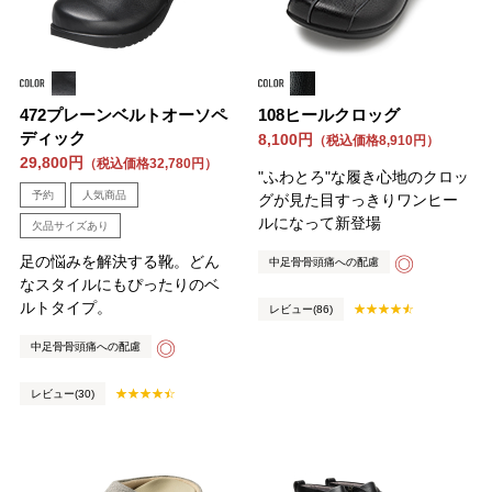
472プレーンベルトオーソペ
108ヒールクロッグ
ディック
8,100円
（税込価格8,910円）
29,800円
（税込価格32,780円）
"ふわとろ"な履き心地のクロッ
予約
人気商品
グが見た目すっきりワンヒー
ルになって新登場
欠品サイズあり
足の悩みを解決する靴。どん
◎
中足骨骨頭痛への配慮
なスタイルにもぴったりのベ
ルトタイプ。
レビュー(86)
◎
中足骨骨頭痛への配慮
レビュー(30)