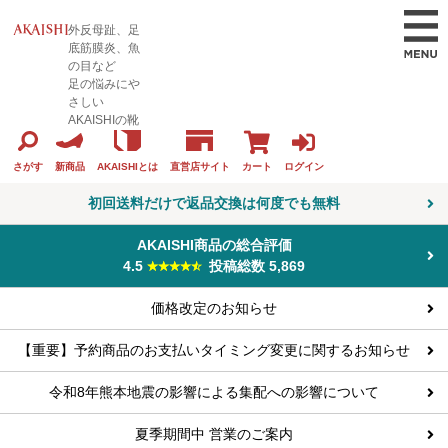
外反母趾、足
底筋膜炎、魚
の目など
足の悩みにや
さしい
AKAISHIの靴
カート
ログイン
さがす
新商品
AKAISHIとは
直営店サイト
初回送料だけで返品交換は何度でも無料
AKAISHI商品の総合評価
4.5
投稿総数 5,869
価格改定のお知らせ
【重要】予約商品のお支払いタイミング変更に関するお知らせ
令和8年熊本地震の影響による集配への影響について
夏季期間中 営業のご案内