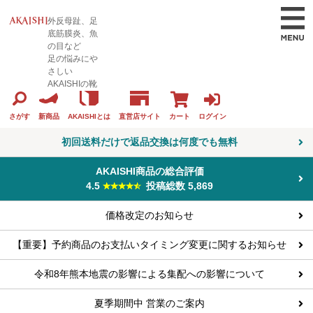
外反母趾、足
底筋膜炎、魚
の目など
足の悩みにや
さしい
AKAISHIの靴
カート
ログイン
さがす
新商品
AKAISHIとは
直営店サイト
初回送料だけで返品交換は何度でも無料
AKAISHI商品の総合評価
4.5
投稿総数 5,869
価格改定のお知らせ
【重要】予約商品のお支払いタイミング変更に関するお知らせ
令和8年熊本地震の影響による集配への影響について
夏季期間中 営業のご案内