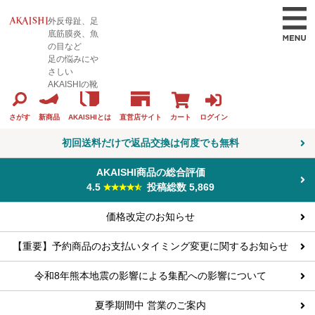
外反母趾、足
底筋膜炎、魚
の目など
足の悩みにや
さしい
AKAISHIの靴
カート
ログイン
さがす
新商品
AKAISHIとは
直営店サイト
初回送料だけで返品交換は何度でも無料
AKAISHI商品の総合評価
4.5
投稿総数 5,869
価格改定のお知らせ
【重要】予約商品のお支払いタイミング変更に関するお知らせ
令和8年熊本地震の影響による集配への影響について
夏季期間中 営業のご案内