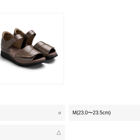
○
M(23.0〜23.5cm)
△