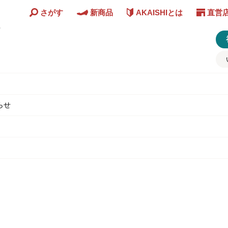
さがす
新商品
AKAISHIとは
直営
ど
らせ