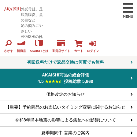
外反母趾、足
底筋膜炎、魚
の目など
足の悩みにや
さしい
AKAISHIの靴
カート
ログイン
さがす
新商品
AKAISHIとは
直営店サイト
初回送料だけで返品交換は何度でも無料
AKAISHI商品の総合評価
4.5
投稿総数 5,869
価格改定のお知らせ
【重要】予約商品のお支払いタイミング変更に関するお知らせ
令和8年熊本地震の影響による集配への影響について
夏季期間中 営業のご案内