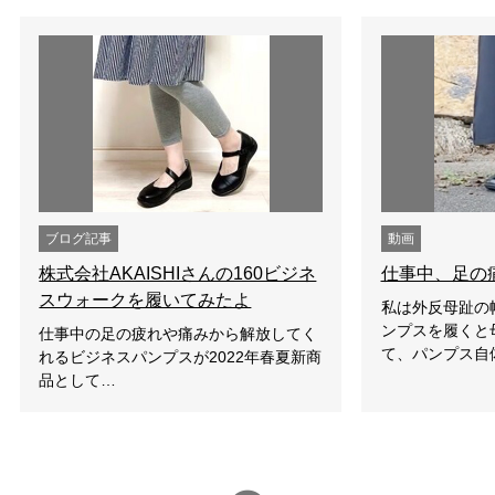
ブログ記事
動画
株式会社AKAISHIさんの160ビジネ
仕事中、足の
スウォークを履いてみたよ
私は外反母趾の
ンプスを履くと
仕事中の足の疲れや痛みから解放してく
て、パンプス自
れるビジネスパンプスが2022年春夏新商
品として…