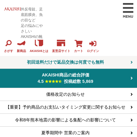
外反母趾、足
底筋膜炎、魚
の目など
足の悩みにや
さしい
AKAISHIの靴
カート
ログイン
さがす
新商品
AKAISHIとは
直営店サイト
初回送料だけで返品交換は何度でも無料
AKAISHI商品の総合評価
4.5
投稿総数 5,869
価格改定のお知らせ
【重要】予約商品のお支払いタイミング変更に関するお知らせ
令和8年熊本地震の影響による集配への影響について
夏季期間中 営業のご案内