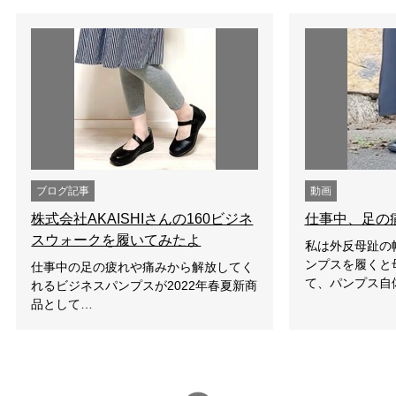
ブログ記事
動画
株式会社AKAISHIさんの160ビジネ
仕事中、足の
スウォークを履いてみたよ
私は外反母趾の
ンプスを履くと
仕事中の足の疲れや痛みから解放してく
て、パンプス自
れるビジネスパンプスが2022年春夏新商
品として…