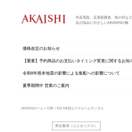
外反母趾、足底筋膜炎、魚の目な
足の悩みにやさしいAKAISHIの靴
価格改定のお知らせ
【重要】予約商品のお支払いタイミング変更に関するお知
令和8年熊本地震の影響による集配への影響について
夏季期間中 営業のご案内
AKAISHIホーム
O脚
610 5本指エクサルームサンダル
男女兼用（ユニセックス）