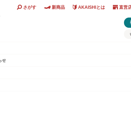
さがす
新商品
AKAISHIとは
直営
ど
らせ