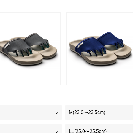
○
M(23.0〜23.5cm)
○
LL(25.0〜25.5cm)