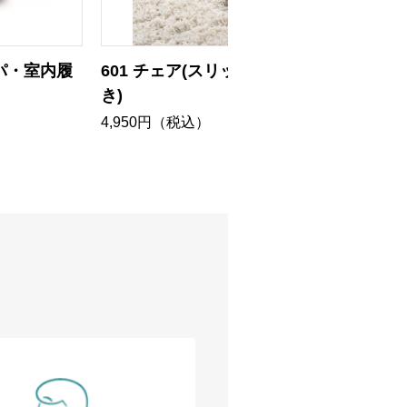
ッパ・室内履
601 チェア(スリッパ・室内履
608ル
き)
6,160
4,950円（税込）