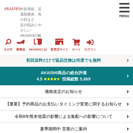
外反母趾、足
底筋膜炎、魚
の目など
足の悩みにや
さしい
AKAISHIの靴
カート
ログイン
さがす
新商品
AKAISHIとは
直営店サイト
初回送料だけで返品交換は何度でも無料
AKAISHI商品の総合評価
4.5
投稿総数 5,869
価格改定のお知らせ
【重要】予約商品のお支払いタイミング変更に関するお知らせ
令和8年熊本地震の影響による集配への影響について
夏季期間中 営業のご案内