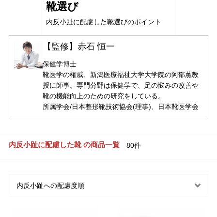
靴選び
内反小趾に配慮した靴選びのポイント
【監修】赤石 恒一
保健学博士
靴医学の権威、新潟医療福祉大学大学院の阿部薫教
授に師事。専門分野は保健学で、足の悩みの改善や
靴の機能向上のための研究をしている。
所属学会/日本整形靴技術協会(理事)、日本靴医学会
内反小趾に配慮した靴 の商品一覧
80件