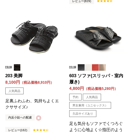
レビュー(829)
203 美脚
603 ソファ(スリッパ・室内
履き)
8,100円
（税込価格8,910円）
4,800円
（税込価格5,280円）
人気商品
予約
人気商品
足裏ふわふわ、気持ちよくエ
男女兼用（ユニセックス）
クササイズ♪
欠品サイズあり
◎
内反小趾への配慮
足も気分もソファでくつろぐ
ように心地よく☆指圧のよう
レビュー(162)