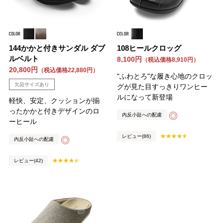
144かかと付きサンダル ダブ
108ヒールクロッグ
ルベルト
8,100円
（税込価格8,910円）
20,800円
（税込価格22,880円）
"ふわとろ"な履き心地のクロッ
欠品サイズあり
グが見た目すっきりワンヒー
ルになって新登場
軽快、安定、クッションが揃
ったかかと付きデザインのロ
◎
内反小趾への配慮
ーヒール
レビュー(86)
◎
内反小趾への配慮
レビュー(42)