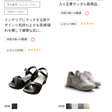
入り定番サンダル新商品。
男女兼用（ユニセックス）
欠品サイズあり
◎
内反小趾への配慮
インテリアにマッチする新デ
レビュー(86)
ザイン☆気持ちよさを実感!疲
れを癒して健康な足に。
◎
内反小趾への配慮
レビュー(136)