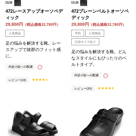
472レースアップオーソペデ
472プレーンベルトオーソペ
ィック
ディック
29,800円
29,800円
（税込価格32,780円）
（税込価格32,780円）
人気商品
予約
人気商品
欠品サイズあり
足の悩みを解決する靴。レー
スアップで抜群のフィット感
足の悩みを解決する靴。どん
に。
なスタイルにもぴったりのベ
ルトタイプ。
◎
内反小趾への配慮
◎
内反小趾への配慮
レビュー(18)
レビュー(30)