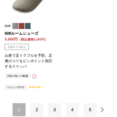
608ルームシューズ
5,600円
（税込価格6,160円）
欠品サイズあり
お家で足トラブルを予防。足
裏のコリをピンポイント指圧
するスリッパ
◎
内反小趾への配慮
レビュー(213)
1
2
3
4
5
次