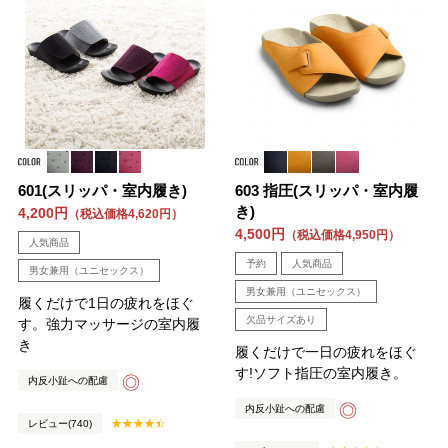
601(スリッパ・室内履き)
603 指圧(スリッパ・室内履
き)
4,200円
（税込価格4,620円）
4,500円
（税込価格4,950円）
人気商品
予約
人気商品
男女兼用（ユニセックス）
男女兼用（ユニセックス）
履くだけで1日の疲れをほぐ
欠品サイズあり
す。強力マッサージの室内履
き
履くだけで一日の疲れをほぐ
す!ソフト指圧の室内履き。
◎
内反小趾への配慮
◎
内反小趾への配慮
レビュー(740)