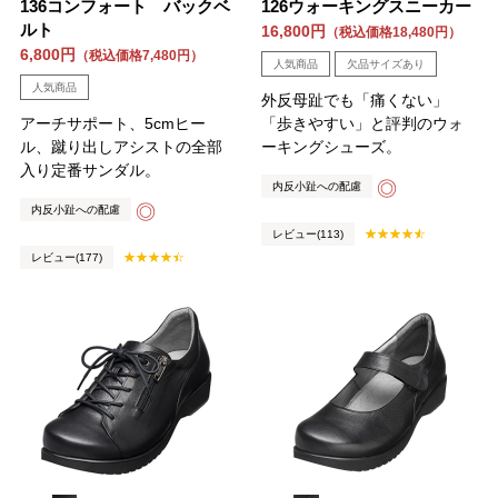
136コンフォート バックベ
126ウォーキングスニーカー
ルト
16,800円
（税込価格18,480円）
6,800円
（税込価格7,480円）
人気商品
欠品サイズあり
人気商品
外反母趾でも「痛くない」
アーチサポート、5cmヒー
「歩きやすい」と評判のウォ
ル、蹴り出しアシストの全部
ーキングシューズ。
入り定番サンダル。
◎
内反小趾への配慮
◎
内反小趾への配慮
レビュー(113)
レビュー(177)