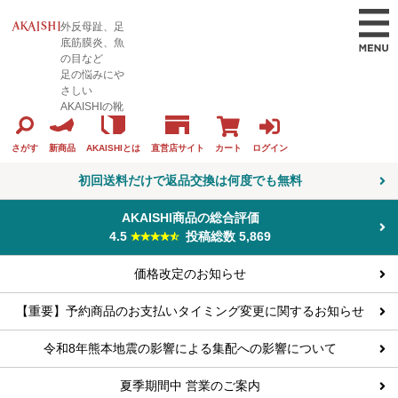
外反母趾、足
底筋膜炎、魚
の目など
足の悩みにや
さしい
AKAISHIの靴
カート
ログイン
さがす
新商品
AKAISHIとは
直営店サイト
初回送料だけで返品交換は何度でも無料
AKAISHI商品の総合評価
4.5
投稿総数 5,869
価格改定のお知らせ
【重要】予約商品のお支払いタイミング変更に関するお知らせ
令和8年熊本地震の影響による集配への影響について
夏季期間中 営業のご案内