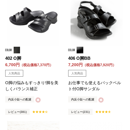
402 O脚
406 O脚BB
6,700円
7,200円
（税込価格7,370円）
（税込価格7,920円）
人気商品
人気商品
O脚の悩みもすっきり!脚を美
お仕事でも使えるバックベル
しくバランス補正
ト付O脚サンダル
◎
◎
内反小趾への配慮
内反小趾への配慮
レビュー(381)
レビュー(231)