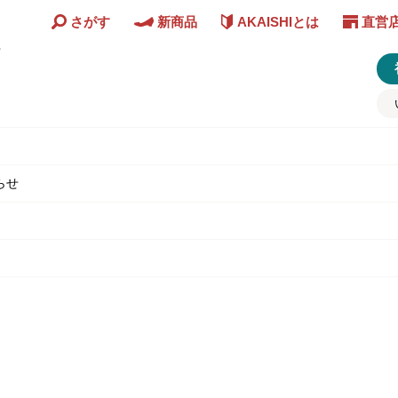
さがす
新商品
AKAISHIとは
直営
ど
らせ