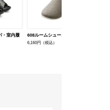
ッパ・室内履
608ルームシューズ
610 
ル
6,160円（税込）
7,480