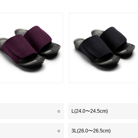
○
L(24.0〜24.5cm)
○
3L(26.0〜26.5cm)