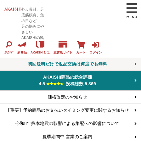
外反母趾、足
底筋膜炎、魚
の目など
足の悩みにや
さしい
AKAISHIの靴
カート
ログイン
さがす
新商品
AKAISHIとは
直営店サイト
初回送料だけで返品交換は何度でも無料
AKAISHI商品の総合評価
4.5
投稿総数 5,869
価格改定のお知らせ
【重要】予約商品のお支払いタイミング変更に関するお知らせ
令和8年熊本地震の影響による集配への影響について
夏季期間中 営業のご案内