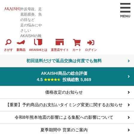
外反母趾、足
底筋膜炎、魚
の目など
足の悩みにや
さしい
AKAISHIの靴
カート
ログイン
さがす
新商品
AKAISHIとは
直営店サイト
初回送料だけで返品交換は何度でも無料
AKAISHI商品の総合評価
4.5
投稿総数 5,869
価格改定のお知らせ
【重要】予約商品のお支払いタイミング変更に関するお知らせ
令和8年熊本地震の影響による集配への影響について
夏季期間中 営業のご案内