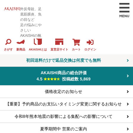
外反母趾、足
底筋膜炎、魚
の目など
足の悩みにや
さしい
AKAISHIの靴
カート
ログイン
さがす
新商品
AKAISHIとは
直営店サイト
初回送料だけで返品交換は何度でも無料
AKAISHI商品の総合評価
4.5
投稿総数 5,869
価格改定のお知らせ
【重要】予約商品のお支払いタイミング変更に関するお知らせ
令和8年熊本地震の影響による集配への影響について
夏季期間中 営業のご案内