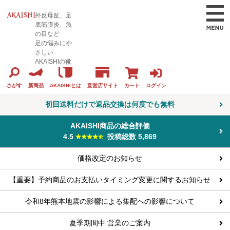
外反母趾、足
底筋膜炎、魚
の目など
足の悩みにや
さしい
AKAISHIの靴
カート
ログイン
さがす
新商品
AKAISHIとは
直営店サイト
初回送料だけで返品交換は何度でも無料
AKAISHI商品の総合評価
4.5
投稿総数 5,869
価格改定のお知らせ
【重要】予約商品のお支払いタイミング変更に関するお知らせ
令和8年熊本地震の影響による集配への影響について
夏季期間中 営業のご案内